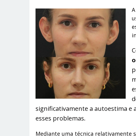
A
u
e
i
C
o
p
m
e
d
significativamente a autoestima e a 
esses problemas.
Mediante uma técnica relativamente si