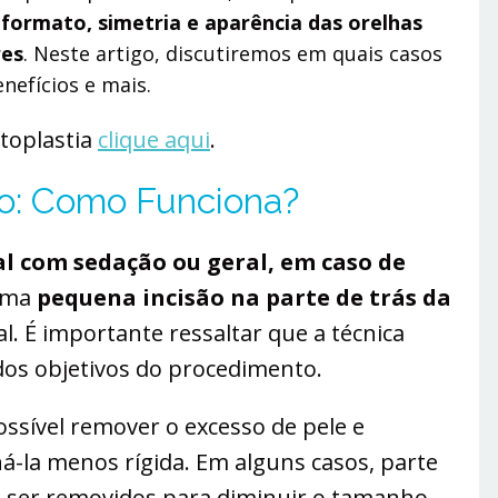
 formato, simetria e aparência das orelhas
res
. Neste artigo, discutiremos em quais casos
nefícios e mais.
otoplastia
clique aqui
.
co: Como Funciona?
al com sedação ou geral, em caso de
 uma
pequena incisão na parte de trás da
l. É importante ressaltar que a técnica
dos objetivos do procedimento.
ossível remover o excesso de pele e
á-la menos rígida. Em alguns casos, parte
m ser removidos para diminuir o tamanho