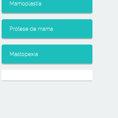
Mamoplastia
Prótese de mama
Mastopexia