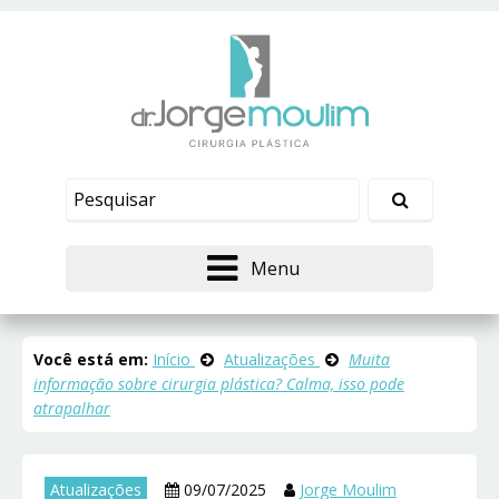
Menu
Você está em:
Início
Atualizações
Muita
informação sobre cirurgia plástica? Calma, isso pode
atrapalhar
Atualizações
09/07/2025
Jorge Moulim