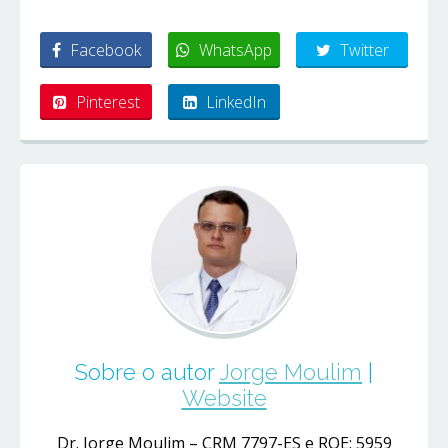
Facebook
WhatsApp
Twitter
Pinterest
LinkedIn
Sobre o autor
Jorge Moulim
|
Website
Dr. Jorge Moulim – CRM 7797-ES e RQE: 5959