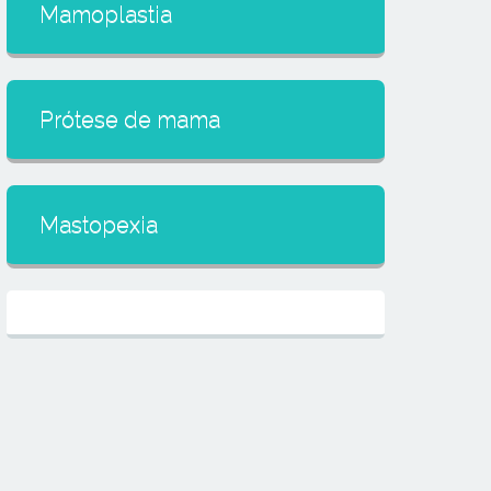
Mamoplastia
Prótese de mama
Mastopexia