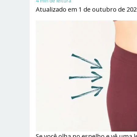
4
min de leitura
Atualizado em 1 de outubro de 20
Se você olha no espelho e vê uma le