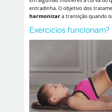
Em algumas mulheres a curva do qu
entradinha. O objetivo dos tratam
harmonizar
a transição quando is
Exercícios funcionam?