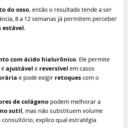
o do osso
, então o resultado tende a ser
ância, 8 a 12 semanas já permitem perceber
a estável
.
to com ácido hialurônico
. Ele permite
, é
ajustável
e
reversível
em casos
rária
e pode exigir
retoques
com o
ores de colágeno
podem melhorar a
no sutil
, mas não substituem volume
onsultório, explico qual estratégia