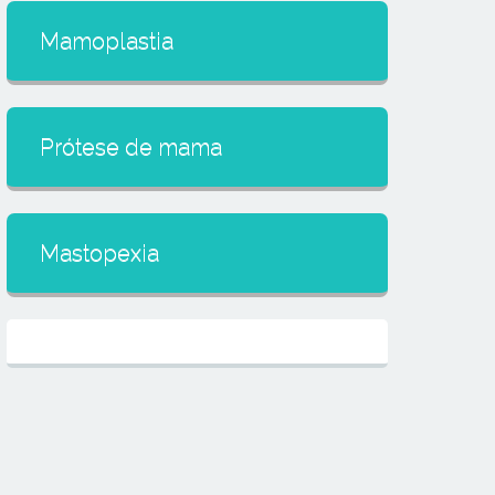
Mamoplastia
Prótese de mama
Mastopexia