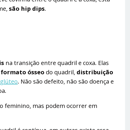
me,
são hip dips
.
is
na transição entre quadril e coxa. Elas
e
formato ósseo
do quadril,
distribuição
glúteo
. Não são defeito, não são doença e
oa.
rpo feminino, mas podem ocorrer em