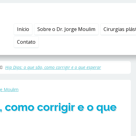
Início
Sobre o Dr. Jorge Moulim
Cirurgias plás
Contato
Hip Dips: o que são, como corrigir e o que esperar
ge Moulim
, como corrigir e o que