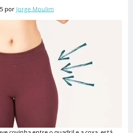
25 por
Jorge Moulim
ve covinha entre o quadril e a coxa, está