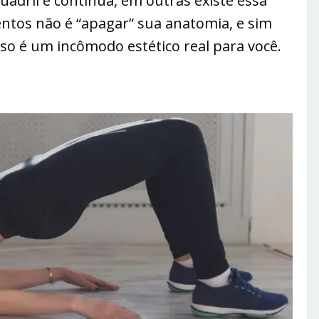
adril é contínua, em outras existe essa
entos não é “apagar” sua anatomia, e sim
so é um incômodo estético real para você.