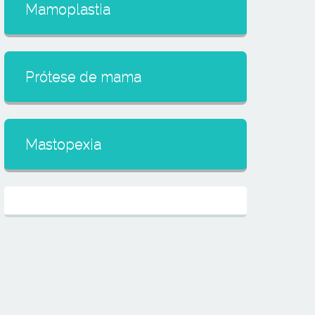
Mamoplastia
Prótese de mama
Mastopexia