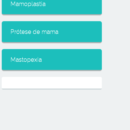
Mamoplastia
Prótese de mama
Mastopexia