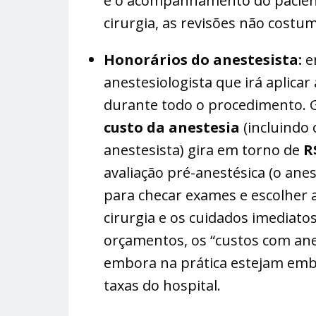
e o acompanhamento do paciente 
cirurgia, as revisões não costum
Honorários do anestesista:
e
anestesiologista que irá aplicar
durante todo o procedimento. 
custo da anestesia
(incluindo 
anestesista) gira em torno de
R
avaliação pré-anestésica (o ane
para checar exames e escolher a
cirurgia e os cuidados imediat
orçamentos, os “custos com ane
embora na prática estejam embu
taxas do hospital.