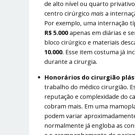
de alto nível ou quarto privativo
centro cirúrgico
mais
a interna
Por exemplo, uma internação tí
R$ 5.000
apenas em diárias e ser
bloco cirúrgico e materiais des
10.000
​. Esse item costuma já i
durante a cirurgia.
Honorários do cirurgião plás
trabalho do médico cirurgião. E
reputação e complexidade do c
cobram mais​. Em uma mamoplast
podem variar aproximadament
normalmente já engloba as cons