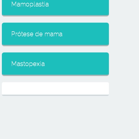
Mamoplastia
Prótese de mama
Mastopexia