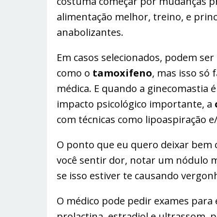
costuma começar por mudanças prá
alimentação melhor, treino, e prin
anabolizantes.
Em casos selecionados, podem ser
como o
tamoxifeno
, mas isso só 
médica. E quando a ginecomastia é
impacto psicológico importante, a
com técnicas como lipoaspiração e
O ponto que eu quero deixar bem c
você sentir dor, notar um nódulo m
se isso estiver te causando vergon
O médico pode pedir exames para 
prolactina, estradiol e ultrassom, 