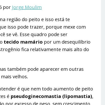
26 por
Jorge Moulim
 região do peito e isso está te
ue isso pode trazer, porque mexe com
ê se vê. Esse quadro pode ser
do
tecido mamário
por um desequilíbrio
rogênio fica relativamente mais alto do
mas também pode aparecer em outras
 mais velhos.
ntender é que nem todo aumento de peito
zes é
pseudoginecomastia (lipomastia)
,
ão por excesso de peso, sem crescimento