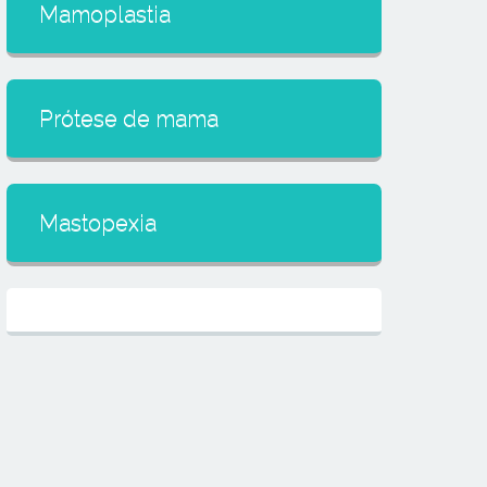
Mamoplastia
Prótese de mama
Mastopexia