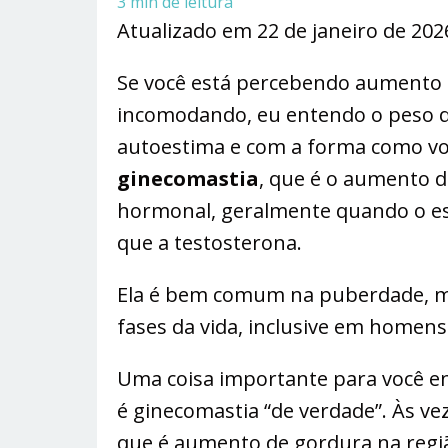
3
min de leitura
Atualizado em 22 de janeiro de 20
Se você está percebendo aumento na
incomodando, eu entendo o peso q
autoestima e com a forma como voc
ginecomastia
, que é o aumento 
hormonal, geralmente quando o est
que a testosterona.
Ela é bem comum na puberdade, 
fases da vida, inclusive em homens
Uma coisa importante para você e
é ginecomastia “de verdade”. Às ve
que é aumento de gordura na regi