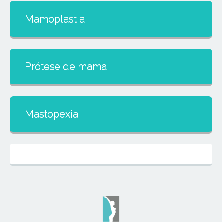
Mamoplastia
Prótese de mama
Mastopexia