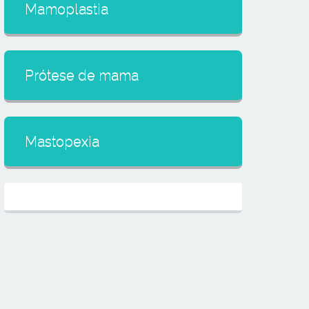
Mamoplastia
Prótese de mama
Mastopexia