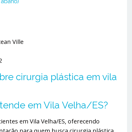
 abano)
ean Ville
2
re cirurgia plástica em vila
 atende em Vila Velha/ES?
ientes em Vila Velha/ES, oferecendo
tação para quem busca cirurgia plástica