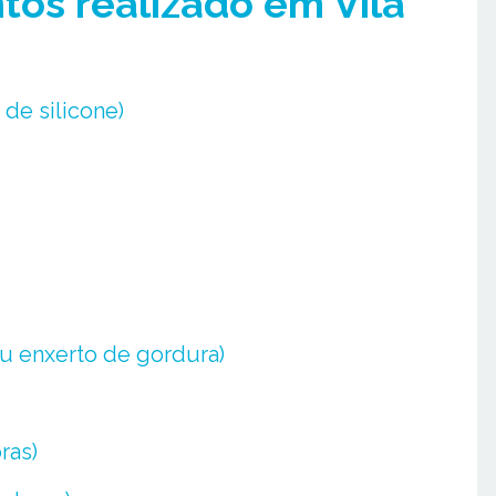
os realizado em Vila
 de silicone)
u enxerto de gordura)
ras)