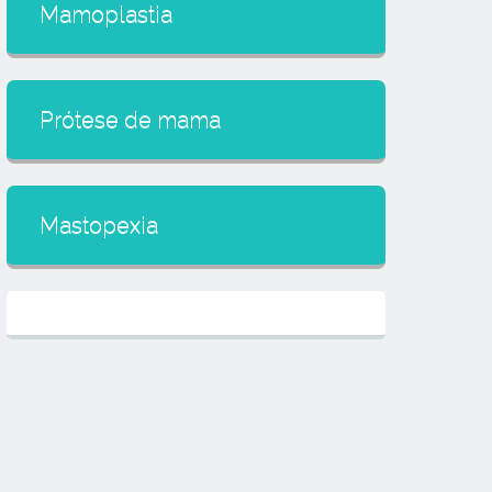
Mamoplastia
Prótese de mama
Mastopexia