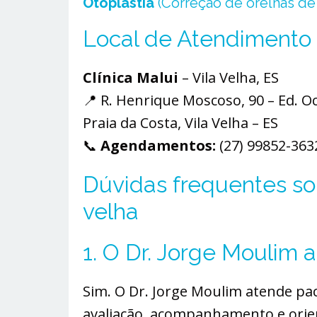
Otoplastia
(Correção de orelhas de
Local de Atendimento
Clínica Malui
– Vila Velha, ES
📍 R. Henrique Moscoso, 90 – Ed. Oc
Praia da Costa, Vila Velha – ES
📞
Agendamentos:
(27) 99852-363
Dúvidas frequentes sob
velha
1. O Dr. Jorge Moulim
Sim. O Dr. Jorge Moulim atende pac
avaliação, acompanhamento e orien